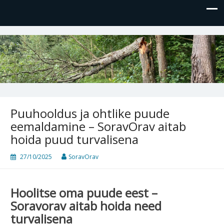
OÜ Sorav Orav
Kvalifitseeritud arborist teeb ohtlike puude raiet, puude
hoolduslõikust, viljapuude lõikust jm arboristi pädevuse
töid
Puuhooldus ja ohtlike puude
eemaldamine – SoravOrav aitab
hoida puud turvalisena
27/10/2025
SoravOrav
Hoolitse oma puude eest –
Soravorav aitab hoida need
turvalisena