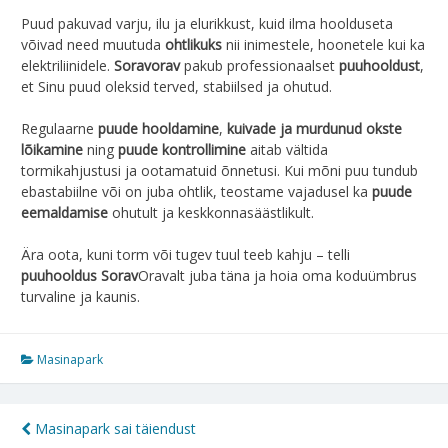
Puud pakuvad varju, ilu ja elurikkust, kuid ilma hoolduseta
võivad need muutuda
ohtlikuks
nii inimestele, hoonetele kui ka
elektriliinidele.
Soravorav
pakub professionaalset
puuhooldust
,
et Sinu puud oleksid terved, stabiilsed ja ohutud.
Regulaarne
puude hooldamine
,
kuivade ja murdunud okste
lõikamine
ning
puude kontrollimine
aitab vältida
tormikahjustusi ja ootamatuid õnnetusi. Kui mõni puu tundub
ebastabiilne või on juba ohtlik, teostame vajadusel ka
puude
eemaldamise
ohutult ja keskkonnasäästlikult.
Ära oota, kuni torm või tugev tuul teeb kahju – telli
puuhooldus Sorav
Oravalt juba täna ja hoia oma koduümbrus
turvaline ja kaunis.
Masinapark
Navigeerimine
Masinapark sai täiendust