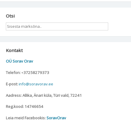
Otsi
Kontakt
OÜ Sorav Orav
Telefon:
+
37258279373
E-post:
info@soravorav.ee
Aadress: Allika, Änari küla, Türi vald, 72241
Reg.kood: 14746654
Leia meid Facebookis:
SoravOrav