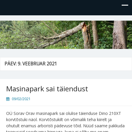
OÜ Sorav Orav
Kvalifitseeritud arborist teeb ohtlike puude raiet, puude
hoolduslõikust, viljapuude lõikust jm arboristi pädevuse
töid
PÄEV:
9. VEEBRUAR 2021
Masinapark sai täiendust
09/02/2021
OÜ Sorav Orav masinapark sai olulise täienduse Dino 210XT
korvtõstuki näol. Korvtõstukilt on võimalik teha kiirelt ja
ohutult enamus arboristi pädevuse tõid. Nüüd saame pakkuda
teenuseid soodsama hinnaga, kuna ei sõltu me enam