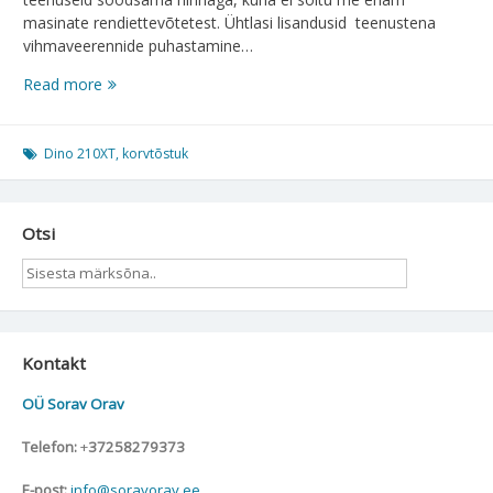
masinate rendiettevõtetest. Ühtlasi lisandusid teenustena
vihmaveerennide puhastamine…
Masinapark
Read more
sai
täiendust
Dino 210XT
,
korvtõstuk
Otsi
Kontakt
OÜ Sorav Orav
Telefon:
+
37258279373
E-post:
info@soravorav.ee